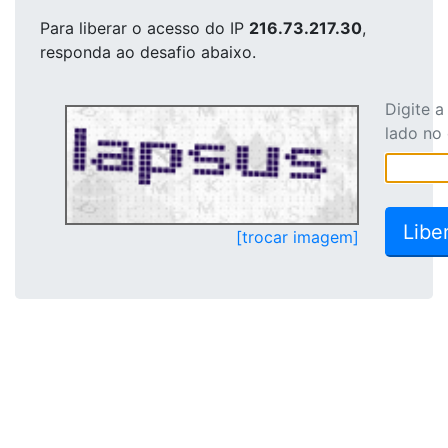
Para liberar o acesso
do IP
216.73.217.30
,
responda ao desafio abaixo.
Digite 
lado no
[trocar imagem]