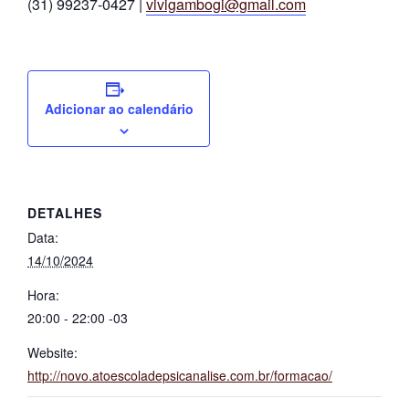
(31) 99237-0427 |
vivigambogi@gmail.com
Adicionar ao calendário
DETALHES
Data:
14/10/2024
Hora:
20:00 - 22:00
-03
Website:
http://novo.atoescoladepsicanalise.com.br/formacao/