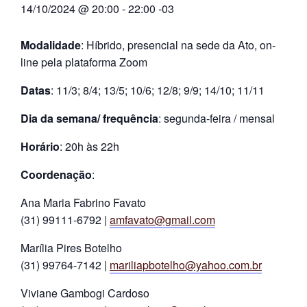
14/10/2024 @ 20:00
-
22:00
-03
Modalidade
: Híbrido, presencial na sede da Ato, on-
line pela plataforma Zoom
Datas
: 11/3; 8/4; 13/5; 10/6; 12/8; 9/9; 14/10; 11/11
Dia da semana/ frequência
: segunda-feira / mensal
Horário
: 20h às 22h
Coordenação
:
Ana Maria Fabrino Favato
(31) 99111-6792 |
amfavato@gmail.com
Marília Pires Botelho
(31) 99764-7142 |
mariliapbotelho@yahoo.com.br
Viviane Gambogi Cardoso