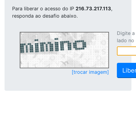
Para liberar o acesso
do IP
216.73.217.113
,
responda ao desafio abaixo.
Digite 
lado no
[trocar imagem]